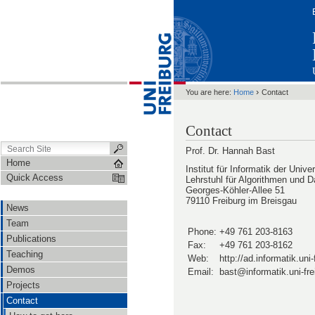
›
You are here:
Home
Contact
Contact
Prof. Dr. Hannah Bast
Home
Institut für Informatik der Unive
Quick Access
Lehrstuhl für Algorithmen und D
Georges-Köhler-Allee 51
79110 Freiburg im Breisgau
News
Team
Phone:
+49 761 203-8163
Publications
Fax:
+49 761 203-8162
Teaching
Web:
http://ad.informatik.uni-
Demos
Email:
bast@informati
Projects
Contact