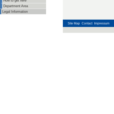
How to get here
Department Area
Legal Information
Site Map
Contact
Impressum