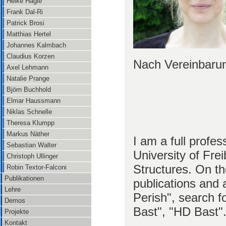
Heike Hägle
Frank Dal-Ri
Patrick Brosi
Matthias Hertel
Johannes Kalmbach
Claudius Korzen
Nach Vereinbaru
Axel Lehmann
Natalie Prange
Björn Buchhold
Elmar Haussmann
Niklas Schnelle
Theresa Klumpp
Markus Näther
I am a full profe
Sebastian Walter
University of Fre
Christoph Ullinger
Structures. On the
Robin Textor-Falconi
Publikationen
publications and 
Lehre
Perish", search f
Demos
Bast", "HD Bast"
Projekte
Kontakt