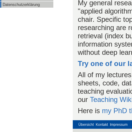
My general resear
Datenschutzerklärung
"applied algorith
chair. Specific to
researching are r
retrieval (index b
information syste
without deep lear
Try one of our 
All of my lectures
sheets, code, dat
teaching evaluati
our
Teaching Wik
Here is
my PhD t
Übersicht
Kontakt
Impressum