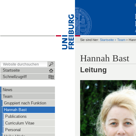
›
›
Sie sind hier:
Startseite
Team
Hann
Hannah Bast
Leitung
Startseite
Schnellzugriff
News
Team
Gruppiert nach Funktion
Hannah Bast
Publications
Curriculum Vitae
Personal